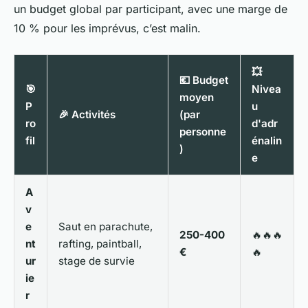
un budget global par participant, avec une marge de
10 % pour les imprévus, c’est malin.
💥
💶 Budget
🎯
Nivea
moyen
P
u
🎉 Activités
(par
ro
d'adr
personne
fil
énalin
)
e
A
v
e
Saut en parachute,
250-400
🔥🔥🔥
nt
rafting, paintball,
€
🔥
ur
stage de survie
ie
r