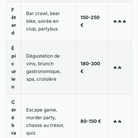
F
Bar crawl, beer
êt
150-250
bike, soirée en
🔥🔥🔥
ar
€
club, partybus
d
É
pi
Dégustation de
c
vins, brunch
180-300
🔥🔥
ur
gastronomique,
€
ie
spa, croisière
n
C
ér
Escape game,
é
murder party,
80-150 €
🔥🔥
b
chasse au trésor,
ra
quiz