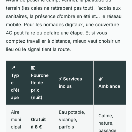
terrain (les cales ne rattrapent pas tout), l’accès aux
sanitaires, la présence d’ombre en été et… le réseau
mobile. Pour les nomades digitaux, une couverture
4G peut faire ou défaire une étape. Et si vous
comptez travailler à distance, mieux vaut choisir un
lieu où le signal tient la route.
📍
💶
Typ
Fourche
⚡ Services
🌿
e
tte de
inclus
Ambiance
d'ét
prix
ape
(nuit)
Aire
Eau potable,
Calme,
muni
Gratuit
vidange,
nature,
cipal
à 8 €
parfois
passage