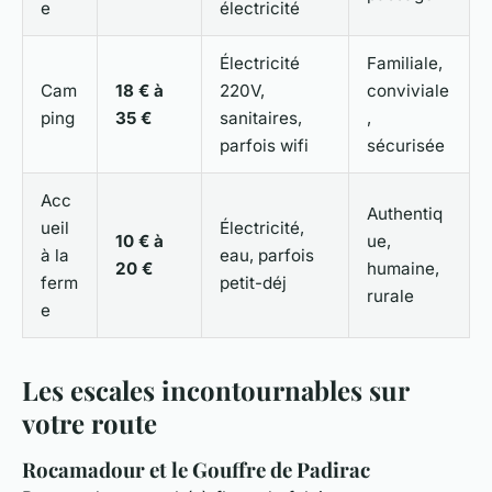
e
électricité
Électricité
Familiale,
Cam
18 € à
220V,
conviviale
ping
35 €
sanitaires,
,
parfois wifi
sécurisée
Acc
Authentiq
ueil
Électricité,
10 € à
ue,
à la
eau, parfois
20 €
humaine,
ferm
petit-déj
rurale
e
Les escales incontournables sur
votre route
Rocamadour et le Gouffre de Padirac