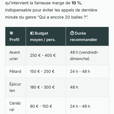
qu’intervient la fameuse marge de
10 %
,
indispensable pour éviter les appels de dernière
minute du genre “Qui a encore 20 balles ?”.
🎯
💶 Budget
⏱️ Durée
Profil
moyen / pers.
recommandée
Avent
48 h (vendredi-
250 € - 400 €
urier
dimanche)
Fêtard
150 € - 250 €
24 h - 48 h
Épicur
180 € - 300 €
48 h
ien
Céréb
80 € - 150 €
24 h - 48 h
ral