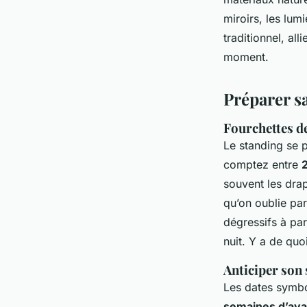
miroirs, les lum
traditionnel, al
moment.
Préparer sa
Fourchettes de
Le standing se 
comptez entre
souvent les drap
qu’on oublie par
dégressifs à par
nuit. Y a de quo
Anticiper son 
Les dates symbol
semaines d’av