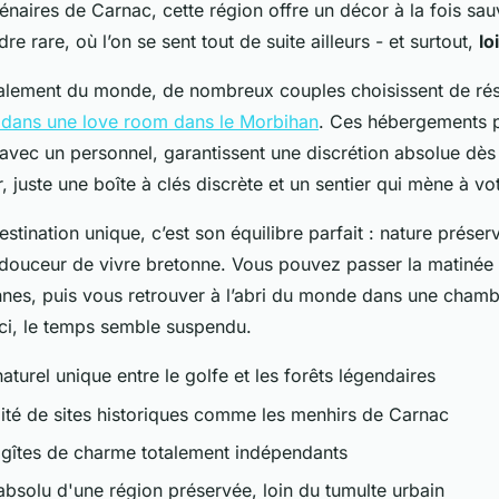
énaires de Carnac, cette région offre un décor à la fois sa
e rare, où l’on se sent tout de suite ailleurs - et surtout,
lo
otalement du monde, de nombreux couples choisissent de ré
 dans une love room dans le Morbihan
. Ces hébergements p
 avec un personnel, garantissent une discrétion absolue dès 
r, juste une boîte à clés discrète et un sentier qui mène à vot
estination unique, c’est son équilibre parfait : nature prése
 douceur de vivre bretonne. Vous pouvez passer la matinée 
nes, puis vous retrouver à l’abri du monde dans une chambr
 Ici, le temps semble suspendu.
aturel unique entre le golfe et les forêts légendaires
mité de sites historiques comme les menhirs de Carnac
e gîtes de charme totalement indépendants
absolu d'une région préservée, loin du tumulte urbain