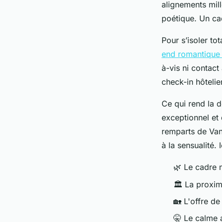
alignements mill
poétique. Un cadr
Pour s’isoler t
end romantique
à-vis ni contact
check-in hôtelie
Ce qui rend la d
exceptionnel et
remparts de Van
à la sensualité.
🌿 Le cadre n
🏛️ La proxi
🏡 L'offre d
🤫 Le calme 