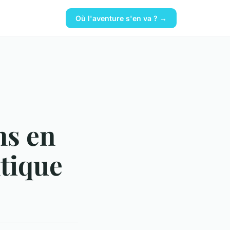
Où l'aventure s'en va ? →
ms en
tique