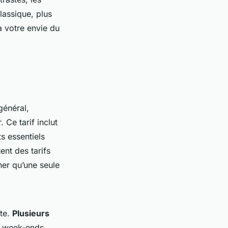
lassique, plus
à votre envie du
général,
 Ce tarif inclut
s essentiels
ent des tarifs
her qu’une seule
ite.
Plusieurs
s week-ends