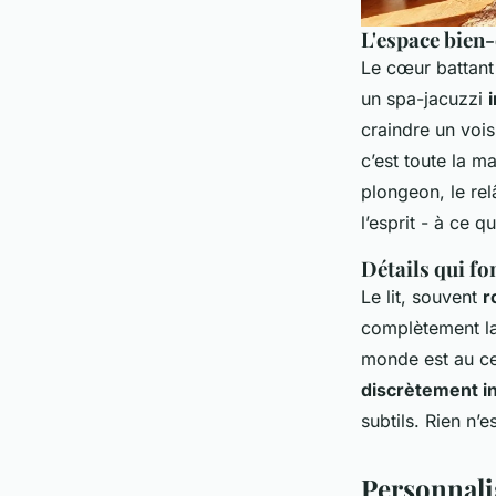
L'espace bien-ê
Le cœur battant
un spa-jacuzzi
craindre un voi
c’est toute la m
plongeon, le rel
l’esprit - à ce qu
Détails qui fon
Le lit, souvent
r
complètement la 
monde est au cen
discrètement i
subtils. Rien n’
Personnali