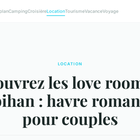
plan
Camping
Croisière
Location
Tourisme
Vacance
Voyage
LOCATION
uvrez les love roo
ihan : havre roman
pour couples