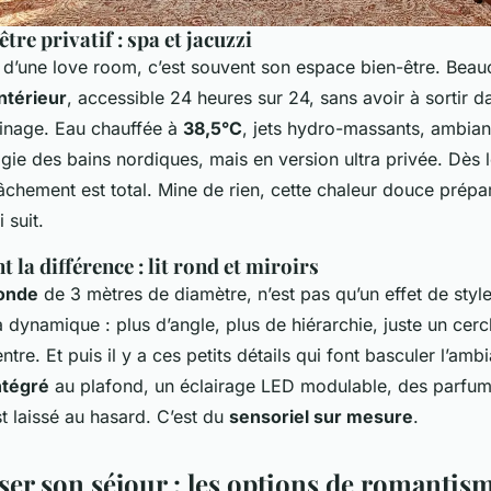
tre privatif : spa et jacuzzi
 d’une love room, c’est souvent son espace bien-être. Bea
intérieur
, accessible 24 heures sur 24, sans avoir à sortir d
sinage. Eau chauffée à
38,5°C
, jets hydro-massants, ambian
agie des bains nordiques, mais en version ultra privée. Dès 
âchement est total. Mine de rien, cette chaleur douce prépar
i suit.
t la différence : lit rond et miroirs
onde
de 3 mètres de diamètre, n’est pas qu’un effet de style
dynamique : plus d’angle, plus de hiérarchie, juste un cercl
tre. Et puis il y a ces petits détails qui font basculer l’amb
ntégré
au plafond, un éclairage LED modulable, des parfu
est laissé au hasard. C’est du
sensoriel sur mesure
.
ser son séjour : les options de romantis