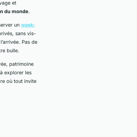
uvage et
in du monde
.
server un
week-
rivés, sans vis-
l’arrivée. Pas de
re bulle.
rvée, patrimoine
à explorer les
e où tout invite