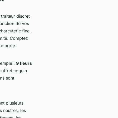
traiteur discret
fonction de vos
harcuterie fine,
timité. Comptez
e porte.
exemple :
9 fleurs
coffret coquin
ons sont
nt plusieurs
s neutres, les
trastes, les