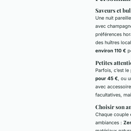
Saveurs et bul
Une nuit pareill
avec champagne 
préférences hora
des huîtres loca
environ 110 €
po
Petites attenti
Parfois, c’est le
pour 45 €
, ou 
avec accessoire
facultatives, ma
Choisir son a
Chaque couple e
ambiances :
Ze
matériaux nature