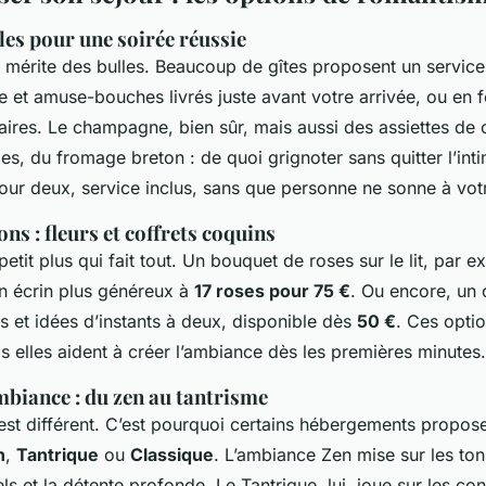
les pour une soirée réussie
e mérite des bulles. Beaucoup de gîtes proposent un service 
et amuse-bouches livrés juste avant votre arrivée, ou en 
ires. Le champagne, bien sûr, mais aussi des assiettes de c
les, du fromage breton : de quoi grignoter sans quitter l’in
ur deux, service inclus, sans que personne ne sonne à votr
ons : fleurs et coffrets coquins
 petit plus qui fait tout. Un bouquet de roses sur le lit, par 
un écrin plus généreux à
17 roses pour 75 €
. Ou encore, un 
s et idées d’instants à deux, disponible dès
50 €
. Ces opti
is elles aident à créer l’ambiance dès les premières minutes.
mbiance : du zen au tantrisme
st différent. C’est pourquoi certains hébergements propose
n
,
Tantrique
ou
Classique
. L’ambiance Zen mise sur les ton
ls et la détente profonde. Le Tantrique, lui, joue sur les con