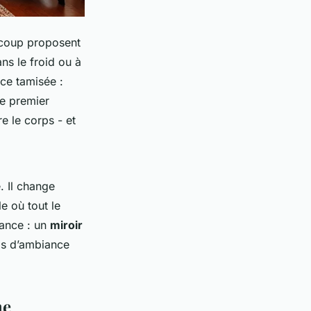
ucoup proposent
ans le froid ou à
ce tamisée :
le premier
e le corps - et
. Il change
e où tout le
iance : un
miroir
ms d’ambiance
me