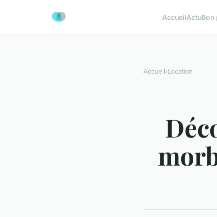
Accueil
Actu
Bon 
Accueil
›
Location
Déco
morb