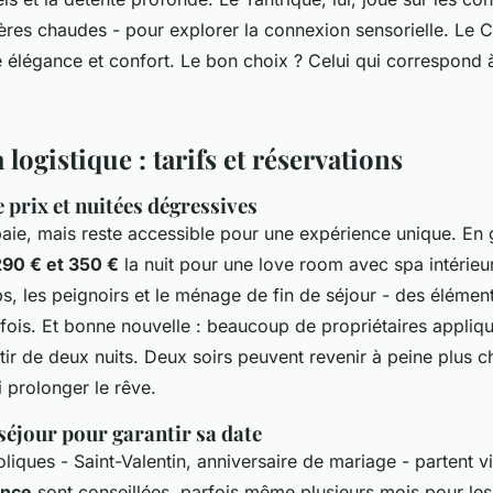
ières chaudes - pour explorer la connexion sensorielle. Le C
lie élégance et confort. Le bon choix ? Celui qui correspond 
 logistique : tarifs et réservations
 prix et nuitées dégressives
paie, mais reste accessible pour une expérience unique. En 
290 € et 350 €
la nuit pour une love room avec spa intérieur.
s, les peignoirs et le ménage de fin de séjour - des élément
fois. Et bonne nouvelle : beaucoup de propriétaires appliqu
tir de deux nuits. Deux soirs peuvent revenir à peine plus c
i prolonger le rêve.
séjour pour garantir sa date
iques - Saint-Valentin, anniversaire de mariage - partent v
ance
sont conseillées, parfois même plusieurs mois pour le