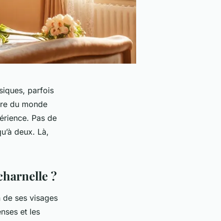
iques, parfois
ître du monde
périence. Pas de
qu’à deux. Là,
charnelle ?
n de ses visages
enses et les