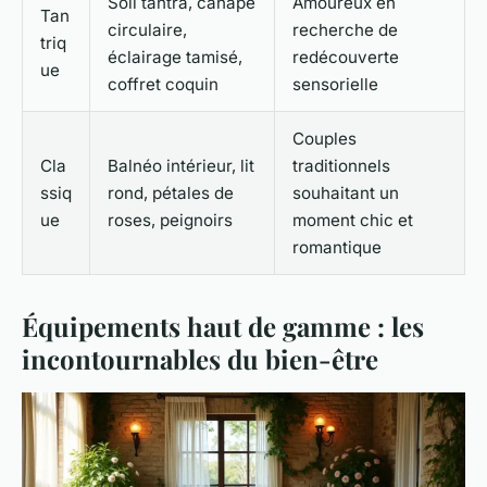
Soil tantra, canapé
Amoureux en
Tan
circulaire,
recherche de
triq
éclairage tamisé,
redécouverte
ue
coffret coquin
sensorielle
Couples
Cla
Balnéo intérieur, lit
traditionnels
ssiq
rond, pétales de
souhaitant un
ue
roses, peignoirs
moment chic et
romantique
Équipements haut de gamme : les
incontournables du bien-être