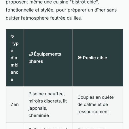
proposent même une cuisine "bistrot chic",
fonctionnelle et stylée, pour préparer un dîner sans
quitter l’atmosphère feutrée du lieu.
✨
Typ
e
🛁 Équipements
d'a
🎯 Public cible
phares
mbi
anc
e
Piscine chauffée,
Couples en quête
miroirs discrets, lit
Zen
de calme et de
japonais,
ressourcement
cheminée