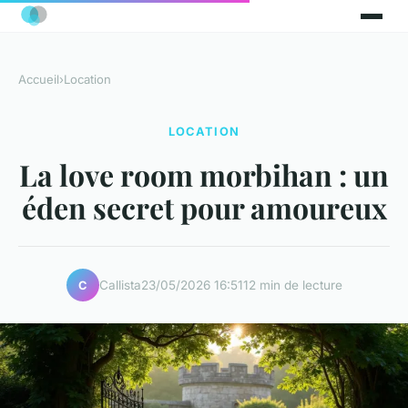
Accueil
›
Location
LOCATION
La love room morbihan : un
éden secret pour amoureux
Callista
23/05/2026 16:51
12 min de lecture
C