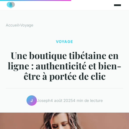
Accueil
›
Voyage
VOYAGE
Une boutique tibétaine en
ligne : authenticité et bien-
être à portée de clic
Joseph
4 août 2025
4 min de lecture
J