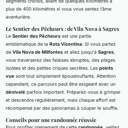
segments choisis, allant de quelques kilomètres à
plus de 400 kilomètres si vous vous sentez l’âme
aventurière.
Le Sentier des Pêcheurs : de Vila Nova à Sagres
Le
Sentier des Pêcheurs
est une partie
emblématique de la
Rota Vicentina
. Si vous partez
de
Vila Nova de Milfontes
et allez jusqu'à
Sagres
,
vous traverserez des falaises abruptes, des plages
isolées et des petites criques secrètes. Les
points
vue
sont tout simplement époustouflants. Attention
cependant, ce parcours peut être exigeant avec un
dénivelé
parfois important. Préparez-vous à grimper
et descendre régulièrement, mais chaque effort est
récompensé par des panoramas à couper le souffle.
Conseils pour une randonnée réussie
Pour profiter pleinement de cette
randonnée
, veillez