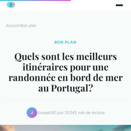
Accueil
›
Bon plan
BON PLAN
Quels sont les meilleurs
itinéraires pour une
randonnée en bord de mer
au Portugal?
Joseph
30 juin 2024
5 min de lecture
J