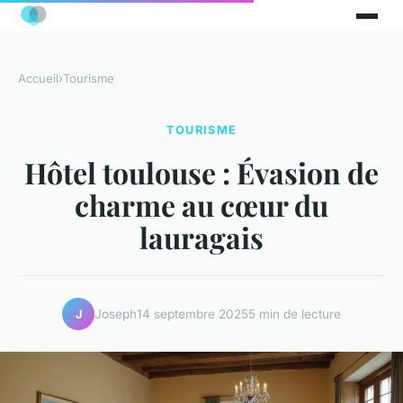
Accueil
›
Tourisme
TOURISME
Hôtel toulouse : Évasion de
charme au cœur du
lauragais
Joseph
14 septembre 2025
5 min de lecture
J